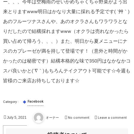
ー、、、今年は空梅雨のせいかめちゃくちゃ野菜がよう出
来とりますwww明日はかなり大量に採れる予定です( ´艸｀)
あのフルーツナスさんや、あのオクラさんもワラワラとな
りだしたので結構採れますwww（オクラは売れなかったら
買い占めて帰ろう、、、）また、明日から夏メニューにナ
スのカプレーゼが満を持して登場です！（意外と時間がか
かったのは秘密です）結構本格的な味で350円はなかなかコ
スパ良いかと(´∇｀)もちろんテイクアウト可能です☆今週も
皆様のご来店お待ちしております☆
Facebook
July
5
,
2021
オーナー
No comment
Leave a comment
7