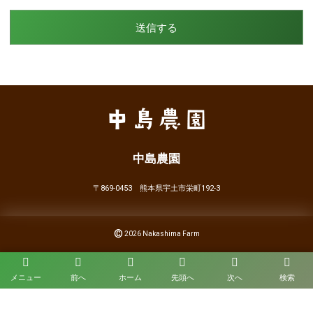
中島農園
〒869-0453 熊本県宇土市栄町192-3
©
2026
Nakashima Farm
メニュー
前へ
ホーム
先頭へ
次へ
検索