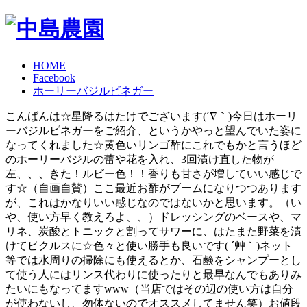
HOME
Facebook
ホーリーバジルビネガー
こんばんは☆星降るはたけでございます(´∇｀)今日はホーリ
ーバジルビネガーをご紹介、というかやっと望んでいた姿に
なってくれました☆黄色いリンゴ酢にこれでもかと言うほど
のホーリーバジルの蕾や花を入れ、3回漬け直した物が
左、、、きた！ルビー色！！香りも甘さが増していい感じで
す☆（自画自賛）ここ最近お酢がブームになりつつあります
が、これはかなりいい感じなのではないかと思います。（い
や、使い方早く教えろよ、、）ドレッシングのベースや、マ
リネ、炭酸とトニックと割ってサワーに、はたまた野菜を漬
けてピクルスに☆色々と使い勝手も良いです( ´艸｀)ネット
等では水周りの掃除にも使えるとか、石鹸をシャンプーとし
て使う人にはリンス代わりに使ったりと最早なんでもありみ
たいにもなってますwww（当店ではその辺の使い方は自分
が使わないし、勿体ないのでオススメしてません笑）お値段